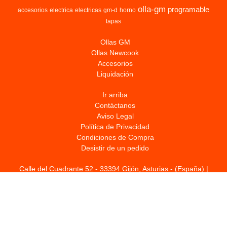
olla-gm
programable
accesorios
electrica
electricas
gm-d
horno
tapas
Ollas GM
Ollas Newcook
Accesorios
Liquidación
Ir arriba
Contáctanos
Aviso Legal
Política de Privacidad
Condiciones de Compra
Desistir de un pedido
Calle del Cuadrante 52 - 33394 Gijón, Asturias - (España) |
info@ollaprogramable.net |
646193723
Horario:
24 horas |
Tiempo de Entrega:
72 horas
(*) Precios con Impuestos incluidos