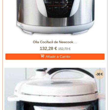
Olla Cocifacil de Newcook....
132,28 €
152,79 €
Añadir a Carrito
-30 €