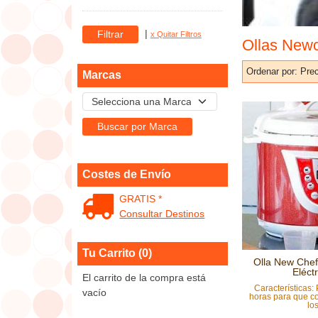
|
x Quitar Filtros
Ollas New
Ordenar por:
Prec
Marcas
Costes de Envío
GRATIS *
Consultar Destinos
Tu Carrito (0)
Olla New Che
Eléctr
El carrito de la compra está
Características
vacío
horas para que c
los