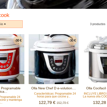
cook
io
3 productos
-30 €
-30 €
f Programable
Olla New Chef D e-volution....
Olla Cocifaci
ica...
Características: Programable 24
INCLUYE LIBRO
horas para que cocine y...
La nueva olla COC
: Programable 24
ocine y mantenga
122,79 €
132,28
...
152,79 €