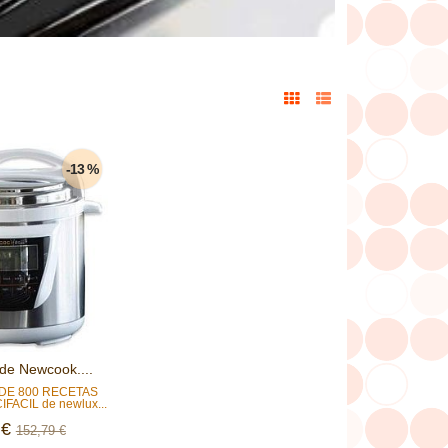
-13 %
l de Newcook....
 DE 800 RECETAS
IFACIL de newlux...
 €
152,79 €