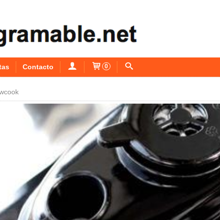
tas
Contacto
0
ewcook